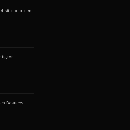
ebsite oder den
htigten
res Besuchs