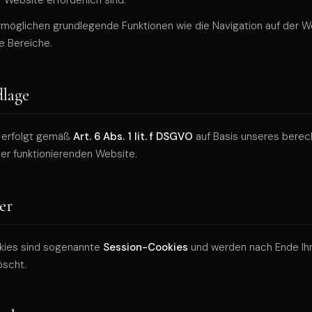
r Website erforderlich sind.
möglichen grundlegende Funktionen wie die Navigation auf der W
re Bereiche.
lage
g erfolgt gemäß
Art. 6 Abs. 1 lit. f DSGVO
auf Basis unseres berec
ner funktionierenden Website.
er
kies sind sogenannte
Session-Cookies
und werden nach Ende Ih
öscht.